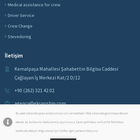
Medical assistance for crew
Driver Service
Crew Change
Stevedoring
İletişim
Kemalpaşa Mahallesi Şahabettin Bilgisu Caddesi
Çağlayan İş Merkezi Kat/2 D/12
+90 (262) 321 42 02
agency@ekspoship.com
Bu web sitesinde çerez kullanımına izin vermektedir. Web sitesinde gezinmeye devam
ederek, bu kullanımı kabul etmiş sayılırsınız. Çerez politikası ve Gizlilik Politikası
hakkında detaylı bilgi almak için lütfen ilgili yerlere tıklayınız.